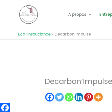
Aller
au
A propos
Entrep
contenu
Eco-insouciance
»
Decarbon’Impulse
Decarbon’Impuls