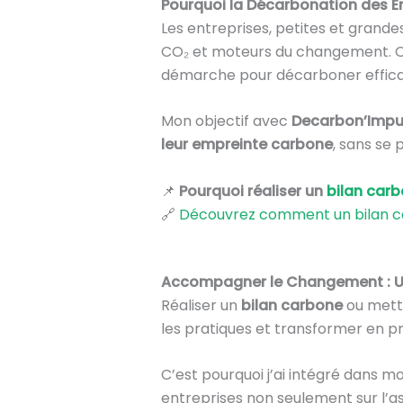
Pourquoi la Décarbonation des En
Les entreprises, petites et grandes
CO₂ et moteurs du changement. O
démarche pour décarboner effic
Mon objectif avec
Decarbon’Impu
leur empreinte carbone
, sans se
📌
Pourquoi réaliser un
bilan car
🔗
Découvrez comment un bilan ca
Accompagner le Changement : U
Réaliser un
bilan carbone
ou mett
les pratiques et transformer en pr
C’est pourquoi j’ai intégré dans 
entreprises non seulement sur l’a