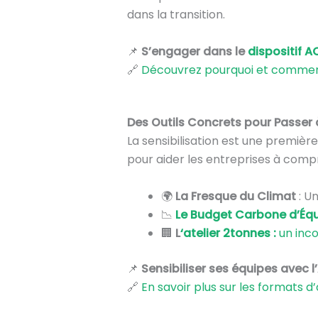
dans la transition.
📌
S’engager dans le
dispositif A
🔗
Découvrez pourquoi et comment
Des Outils Concrets pour Passer à
La sensibilisation est une premièr
pour aider les entreprises à comp
🌍
La Fresque du Climat
: U
📉
Le Budget Carbone d’Éq
🏢
L
‘atelier 2tonnes :
un inco
📌
Sensibiliser ses équipes avec l
🔗
En savoir plus sur les formats d’