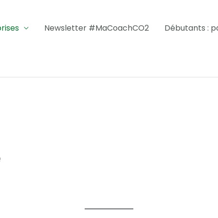
rises
Newsletter #MaCoachCO2
Débutants : par
e