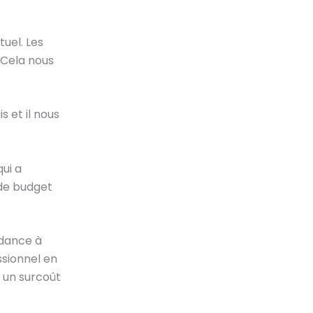
uel. Les
 Cela nous
 et il nous
ui a
 de budget
ndance à
ssionnel en
 un surcoût