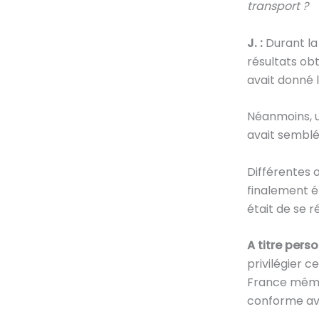
transport ?
J. :
Durant la 
résultats ob
avait donné l
Néanmoins, u
avait semblé
Différentes o
finalement é
était de se r
A titre perso
privilégier 
France même 
conforme ave