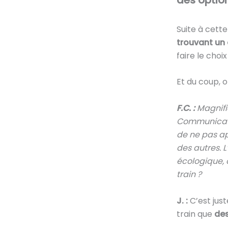
Suite à cett
trouvant un
faire le choi
Et du coup, o
F.C. :
Magnifi
Communication
de ne pas ap
des autres. L
écologique, 
train ?
J. :
C’est jus
train que
des