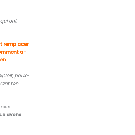
qui ont
it remplacer
 comment a-
ien.
xploit, peux-
vant ton
avail.
us avons