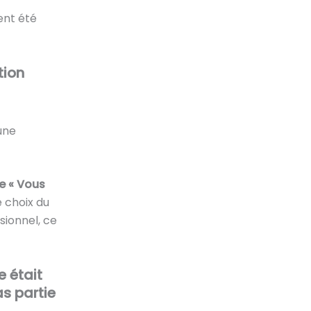
ment été
tion
’une
re « Vous
e choix du
sionnel, ce
 était
as partie