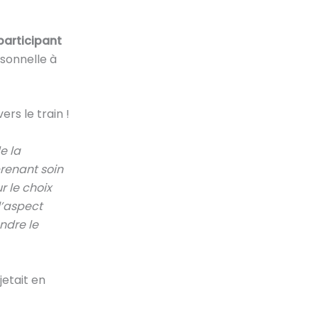
participant
rsonnelle à
rs le train !
e la
prenant soin
 le choix
l’aspect
ndre le
etait en