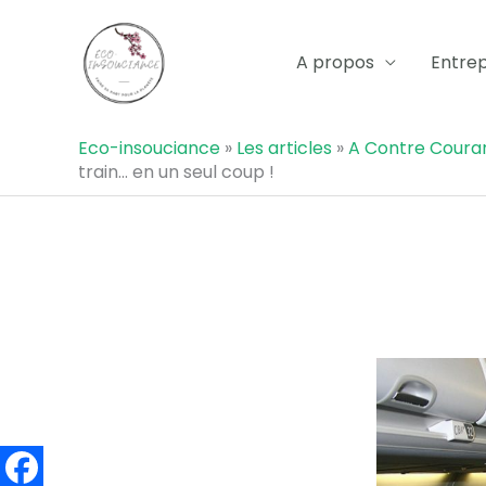
Aller
au
A propos
Entrep
contenu
Eco-insouciance
»
Les articles
»
A Contre Coura
train… en un seul coup !