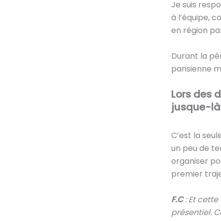
Je suis respo
à l’équipe, 
en région par
Durant la pér
parisienne ma
Lors des d
jusque-là 
C’est la seu
un peu de tem
organiser po
premier traje
F.C
: Et cett
présentiel. 