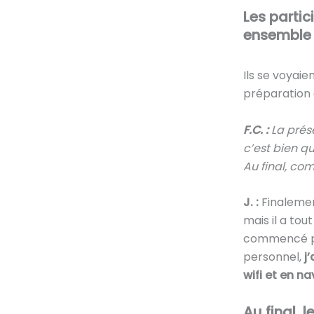
Les parti
ensemble d
Ils se voyaie
préparation d
F.C. :
La prése
c’est bien q
Au final, com
J. :
Finalemen
mais il a tou
commencé pou
personnel,
j
wifi et en na
Au final, 