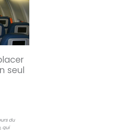
placer
n seul
ours du
, qui