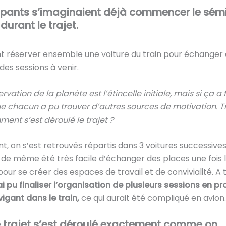
cipants s’imaginaient déjà commencer le sém
urant le trajet.
nt réserver ensemble une voiture du train pour échanger e
es sessions à venir.
rvation de la planète est l’étincelle initiale, mais si ça a
ue chacun a pu trouver d’autres sources de motivation. Tr
ment s’est déroulé le trajet ?
t, on s’est retrouvés répartis dans 3 voitures successives
t de même été très facile d’échanger des places une fois l
r se créer des espaces de travail et de convivialité. A t
’ai pu finaliser l’organisation de plusieurs sessions en pr
vigant dans le train,
ce qui aurait été compliqué en avion.
le trajet s’est déroulé exactement comme on