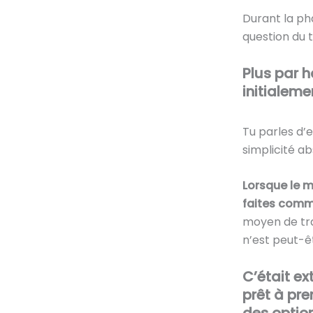
Durant la pha
question du 
Plus par h
initialeme
Tu parles d’e
simplicité ab
Lorsque le m
faites comme 
moyen de tra
n’est peut-ê
C’était e
prêt à pre
des optio