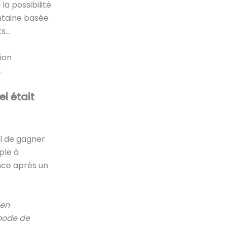
la possibilité
ntaine basée
ts…
ion
.
l était
al de gagner
ple à
nce après un
 en
 mode de