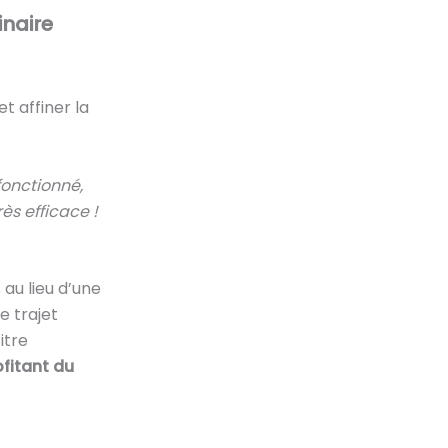
inaire
t affiner la
 fonctionné,
ès efficace !
 au lieu d’une
e trajet
itre
ofitant du