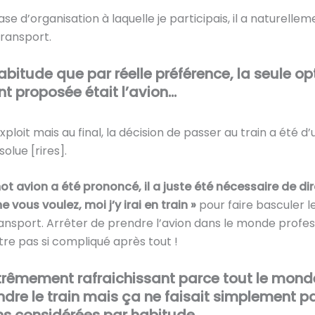
se d’organisation à laquelle je participais, il a naturelle
transport.
abitude que par réelle préférence, la seule op
nt proposée était l’avion…
xploit mais au final, la décision de passer au train a été d
solue [rires].
ot avion a été prononcé, il a juste été nécessaire de di
vous voulez, moi j’y irai en train »
pour faire basculer l
nsport. Arrêter de prendre l’avion dans le monde profes
tre pas si compliqué après tout !
xtrêmement rafraichissant parce tout le monde
ndre le train mais ça ne faisait simplement p
ns considérées par habitude.