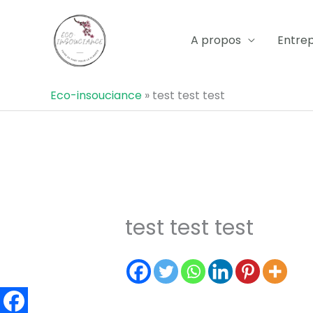
Aller
au
A propos
Entrep
contenu
Eco-insouciance
»
test test test
test test test